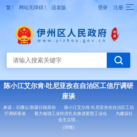
|
|
繁
网站无障碍
适老版
登录
注册
陈小江艾尔肯·吐尼亚孜在自治区工信厅调研
座谈
来源：石榴云/新疆日报原创 陈小江艾尔肯·吐尼亚孜在自治区工信
厅调研座谈 着力做强工业经济扎实推进新型工业化 为建设社
会主义现...
[详情]