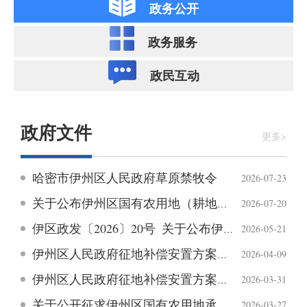
艾尔肯·吐尼亚孜在乌鲁木齐甘泉堡经开区调研
2026-08-03
政务公开
政务服务
自治区政府召开常务会议 研究部署重点领域安全生产“打非治违”工作等
2026-08-03
政民互动
2026“新疆是个好地方”非物质文化遗产援疆主题展示活动启动
2026-07-31
自治区党委常委会召开会议
2026-07-31
政府文件
更多>
第十一批中央单位援疆工作总结表彰暨第十二批中央单位援疆干部人才欢迎大会举行
2026-07-28
哈密市伊州区人民政府草原禁牧令
2026-07-23
陈小江艾尔肯·吐尼亚孜会见第十八届欧洲外交官研讨班一行
2026-07-28
关于公布伊州区国有农用地（耕地、园地）承包费减免决策事项的公告
2026-07-20
伊区政发〔2026〕20号 关于公布伊州区行政规范性文件和政策性文件集中清理结果的决定
2026-05-21
艾尔肯·吐尼亚孜调研防汛抗旱和森林草原防灭火工作以“时时放心不下”的责任担当守住安全底线
2026-07-27
伊州区人民政府征地补偿安置方案公告
2026-04-09
自治区政府召开常务会议 研究自治区“十五五”有关专项规划等
伊州区人民政府征地补偿安置方案公告
2026-07-27
2026-03-31
关于公开征求伊州区国有农用地承包费调整（含减免事项）决策意见的公告
2026-03-27