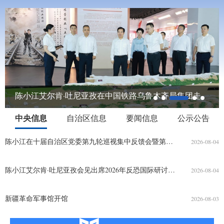
陈小江艾尔肯·吐尼亚孜在中国铁路乌鲁木齐局集团走
访...
中央信息
自治区信息
要闻信息
公示公告
陈小江在十届自治区党委第九轮巡视集中反馈会暨第十轮巡视动员部署会上强调 不断提高巡视的震慑力穿透力推动力 为建设社会主义现代化新疆提供坚强政治保障
2026-08-04
陈小江艾尔肯·吐尼亚孜会见出席2026年反恐国际研讨会中外嘉宾
2026-08-04
新疆革命军事馆开馆
2026-08-03