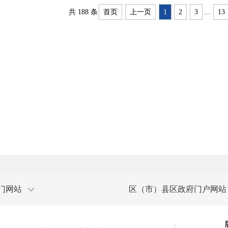
共 188 条
首页
上一页
1
2
3
...
13
门网站
区（市）县区政府门户网站