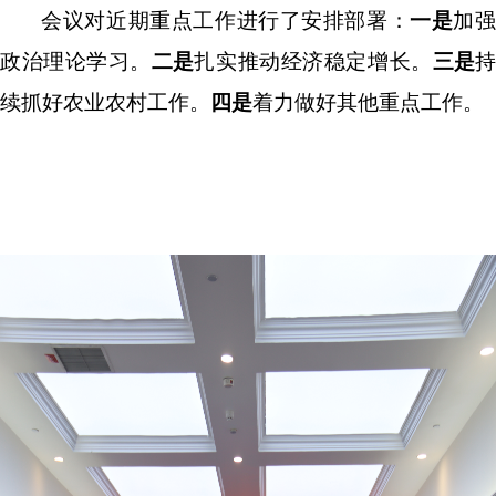
会议对近期重点工作进行了安排部署：
一是
加
政治
理论学习。
二是
扎实推动
经济稳
定
增长
。
三
是
续抓好农业农村工作。
四
是
着力
做好其他重点工作。