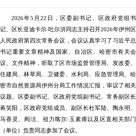
2026
年
5
月
22
日，区委副书记、区政府党组
记、区长亚迪卡尔
·
吐尔洪同志主持召开
2026
年伊州
人民政府第四次常务会议
，
会议
认真
学习了
习近平总
书记重要文章精神及国家、自治区、哈密市有关会
议、文件精神
，
听取了
区
市场监督管理局
、
发改委
、
住建局
、林草
局
、卫健委、水利
局
、应急管理局
、
哈
密市自然资源局伊州分局工作
情况
汇报，审议了
相关
议题。区委副书记、区政府党组副书记、常务副区长
蒋笑阳，区政府党组成员、副区长
杜军陆、陶永明、
马香灵
、
阎洁
、
祖力喀
尔
·玉素甫
以及区直相关部
（单位）负责同志参加了会议。