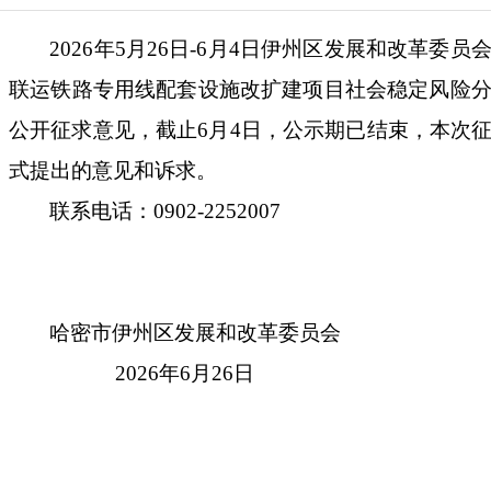
2026
年
5
月
26
日
-
6
月
4
日伊州区发展和改革委员
联运铁路专用线配套设施改扩建项目社会稳定风险
公开征求意见，截止
6
月
4
日，公示期已结束，本次
式提出的意见和诉求
。
联系电话：
0902-2252007
哈密市
伊州区发展和改革委员会
2026
年
6
月
26
日