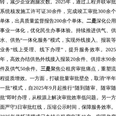
转，减少企业跑腿次数。
2025
年，通过工程并联审
系统核发施工许可证
30
余件，完成竣工审批
300
余
单体，出具质量监督报告
200
余个单体。
二是
深化公用
事业一体化，优化民生办事体验。持续推进供气、供
水、供热
“
一体化服务
”
模式，实现外线接入、报装
业务
“
线上受理、线下办理
”
，提升服务效率。
202
年，高效办结供热外线接入报装
20
余件、供排水
90
件及供气
50
余件。
三是
聚焦公租房审批痛点，重塑
程提质增效。一方面，打破批量审批壁垒，取消
“
半
一批
”
模式，自
2025
年
9
月起推行
“
随到随审、随审
批
”
即时办理，从根源上解决审批效率低问题。另一
面严守
3
日审批红线，压缩公示时间，保障服务效率