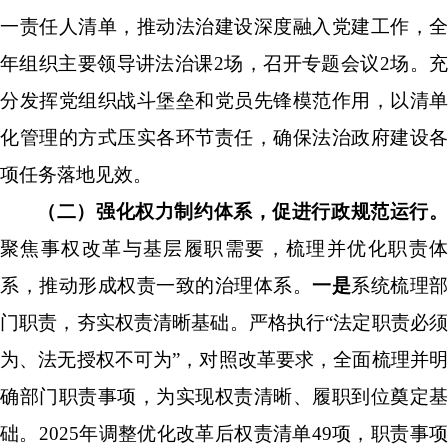
一责任人清单，推动法治建设深度融入党建工作，全
年组织主要领导讲法治课
2
场，召开专题会议
2
场。
分
发挥党组织战斗堡垒和党员先锋模范作用，以清单
化管理的方式压实各环节责任，确保法治政府建设各
项任务落地见效。
（二）强化权力制约体系，促进行政规范运行。
聚焦事权改革
与基层履职需要，梳理并优化职责
系，推动形成权责一致的治理体系。
一是
系统梳理部
门职责，夯实权责清晰基础。
严格执行
“
法定职责必
为、法无授权不可为
”
，
对照改革要求，全面梳理并
确部门职责事项，为实现权责清晰、履职到位奠定基
础。
2025
年调整优化改革后权责清单
49
项，职责事