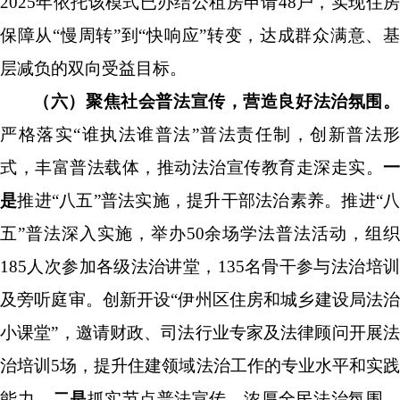
2025
年依托该模式已办结公租房申请
48
户，实现住
保障从
“
慢周转
”
到
“
快响应
”
转变，达成群众满意、
层减负的双向受益目标。
（六）聚焦社会普法宣传，营造良好法治氛围。
严格落实
“
谁执法谁普法
”
普法责任制，创新普法形
式，丰富普法载体，推动法治宣传教育走深走实。
一
是
推进
“
八五
”
普法实施，提升干部法治素养。推进
“
八
五
”
普法深入实施，举办
50
余场学法普法活动，
组
185
人次参加各级法治讲堂，
135
名骨干参与法治培
及旁听庭审
。
创新开设
“
伊州区住房和城乡建设局法
小课堂
”
，邀请财政、司法行业专家及法律顾问
开展
治培训
5
场
，提升住建领域法治工作的专业水平和实
能力。
二是
抓实节点普法宣传，浓厚全民法治氛围。