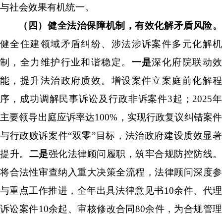
与社会效果有机统一。
（四）健全法治保障机制，有效化解矛盾风险。
健全住建领域矛盾纠纷、涉法涉诉案件多元化解机
制，全力维护行业和谐稳定。
一是
深化府院联动
能，提升法治政府质效。增设案件立案庭前化解程
序，成功调解民事诉讼及行政非诉案件
3
起；
2025
主要领导出庭应诉率达
100%
，实
现行政复议纠错案
与行政败诉案件
“
双零
”
目标，法治政府建设质效显
提升。
二是
强化法律顾问履职，筑牢合规防控防线。
将合法性审查纳入重大决
策全流程，法律顾问深度参
与重点工作推进，全年出具法律意见书
10
余件、代
诉讼案件
10
余起、审核修改合同
80
余件
，为合规管