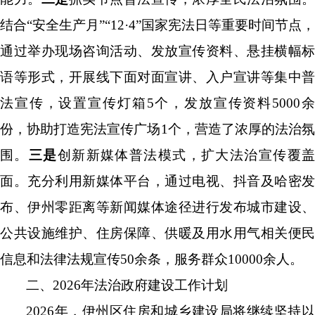
结合
“
安全生产月
”“12·4
”
国家宪法日
等重要时间节点，
通过举办现场咨询活动、发放宣传资料、悬挂横幅标
语等形式，开展线下面对面宣讲、入户宣讲等集中普
法宣传，设置宣传灯箱
5
个，发放宣传资料
5000
份，协助打造宪法宣传广场
1
个，营造了浓厚的法治
围。
三是
创新新媒体普法模式，扩大法治宣传覆
面。充分利用新媒体平台，通过电视、抖音及哈密发
布、伊州零距离等新闻媒体途径进行发布城市建设、
公共设施维护、住房保障、供暖及用水用气相关便民
信息和法律法规
宣传
50
余条，服务群众
10000
余人。
二、
2026
年法治政府建设工作计划
2026
年，伊州区住房和城乡建设局将继续坚持以