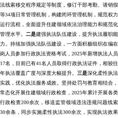
法线索移交程序规定
等制度，修订干部考勤、请销假
等
34
项日常管理
机制
，构建闭环管理机制
，
规范权
运行流程，全面提升住建领域依法治理能力和规范化
管理水平。
二是
建强执法队伍建设，提升执法履职能
力。
持续加强执法队伍建设，一方面积极组织在编在
岗人员参加行政执法资格考试
，
2025
年新增执法人
17
名，目前已有
41
名人员取得行政执法证件，
相较
年执法覆盖广度与深度大幅提
升。
三是
深化柔性执法
实践，优化执法服务成效。
坚持处罚与教育相结合，
常态化开展住建领域行政
检查，
2025
年累计开展各
行政检查
200
余次，移送监管领域违法违规问题线
30
余条，同步实施柔性执法
300
余次，实现执法效