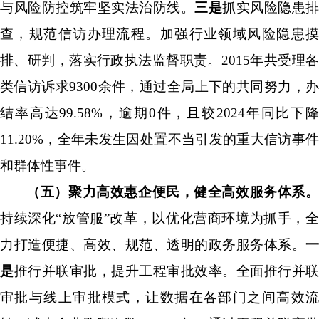
与风险防控筑牢坚实法治防线。
三是
抓实风险隐患排
查，规范信访办理流程。
加强行业领域风险隐患
排、研判，落实行政执法监督职责。
2015
年共受理
类信访诉求
9300
余件，通过全局上下的共同努力，
结率高达
99.58%
，逾期
0
件，且较
2024
年同比下
11.20%
，全年未发生因处置不当引发的重大信访事件
和群体性事件。
（五）聚力高效惠企便民，健全高效服务体系。
持续深化
“
放管服
”
改革，以优化营商环境为抓手，
力打造便捷、高效、规范、透明的政务服务体系。
一
是
推行并联审批，提升工程审批效率
。全面推行并联
审批与线上审批模式，让数据在各部门之间高效流