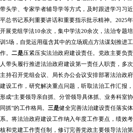
带头学、专家学者辅导
学等方式，及时跟进学习习近
平总书记系列重要讲话和重要指示批示精神。
2025
开展党组学法
10
余次，集中学法
20
余次，法治专题
训
5
场，
自觉运用蕴含其中的立场观点方法谋划推进
作。
二是
压紧压实法治政府建设责任。党政主要负责
人带头履行推进法治政府建设第一责任人职责，多次
主持召开党组会议、局长办公会议安排部署法治政府
建设工作，研究解决重点问题，
听取法治工作汇报，
形成
“
主要领导亲自抓、分管领导具体抓、业务科室
同抓
”
的工作格局。
三是
健全完善法治建设责任落实
系。将法治政府建设工作纳入年度工作要点，绩效考
核和党建工作责任制，
修订完善党政主要领导法治第