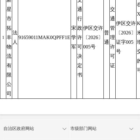
星
通
交
市
行
通
伊区交许
K
拓
宋
政
伊区交许
管
法
普
〔2026〕
丰
91659011MAK0QPFF1E
学
许
〔2026〕
理
1
人
通
证字005
物
军
可
005号
许
号
流
决
可
有
定
证
限
书
公
司
自治区政府网站
市级部门网站