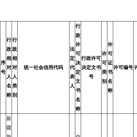
行
政
行
行
许
许
政
政
法
可
许
可
相
相
定
行政许可
序
决
可
证
对
对
统一社会信用代码
代
决定文书
许可编号
号
定
类
书
人
人
表
号
文
别
名
名
类
人
书
称
称
别
名
称
新
疆
新
交