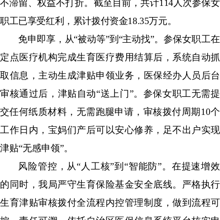
不滞留、权益不打折。截至目前，
共计
114
人次参保女
职工已享受红利，累计拨付资金
18.35
万元。
免申即享，从
“
被动等
”
到
“
主动找
”
。
参保女职工在
定点医疗机构完成生育医疗费用结算后，系统自动抓
取信息，主动生成津贴申领业务，医保经办人员后台
审核通过后，津贴自动
“
送上门
”
。参保女职工无需
交任何纸质材料，无需跑腿申请，审核拨付周期
10
工作日内，
宝妈们产后可以安心修养，足不出户实现
津贴
“
无感申领
”
。
风险管控，从
“
人工核
”
到
“
智能防
”
。
在提速增
的同时，我局严守生育保险基金安全底线。严格执行
生育津贴审核拨付全流程内控管理制度，做到流程可