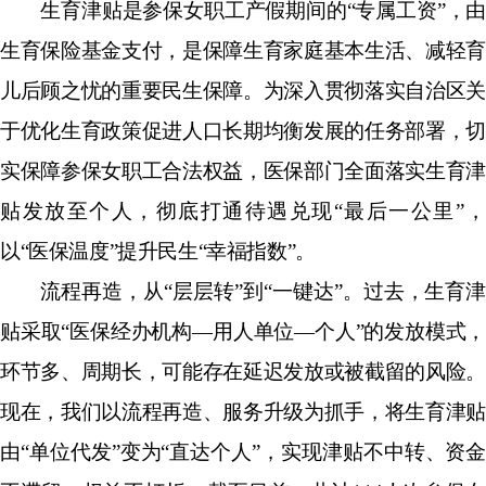
生育津贴是参保女职工产假期间的
“
专属工资
”
，由
生育保险基金支付，是保障生育家庭基本生活、减轻育
儿后顾之忧的重要民生保障。为深入贯彻落实自治区关
于优化生育政策促进人口长期均衡发展的任务部署，切
实保障参保女职工合法权益，医保部门全面落实生育津
贴发放至个人，彻底打通待遇兑现
“
最后一公里
”
，
以
“
医保温度
”
提升民生
“
幸福指数
”
。
流程再造，从
“
层层转
”
到
“
一键达
”
。
过去，生育津
贴采取
“
医保经办机构
—
用人单位
—
个人
”
的发放模式
环节多、周期长，可能存在延迟发放或被截留的风险。
现在，我们以流程再造、服务升级为抓手，将生育津贴
由
“
单位代发
”
变为
“
直达个人
”
，实现津贴不中转、资金