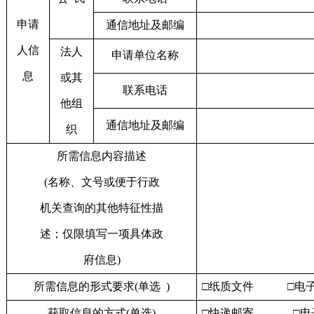
申请
通信地址及邮编
人信
法人
申请单位名称
息
或其
联系电话
他组
通信地址及邮编
织
所需信息内容描述
(
名称、文号或便于行政
机关查询的其他特征性描
述；仅限填写一项具体政
府信息
)
所需信息的形式要求
(
单选
)
□纸质文件
□电
获取信息的方式
(
单选
)
□快递邮寄
□电