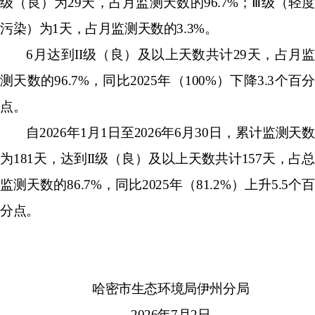
级（良）为
29
天，占月监测天数的
96.7
%
；
Ⅲ级（轻
污染）为
1
天，占月监测天数的
3.3
%
。
6
月
达到
II
级（良）
及以上天
数
共计
29
天，占
月
监
测天数的
96.7
%
，
同比
202
5
年（
100
%
）
下降
3.3
个百分
点
。
自
202
6
年
1
月
1
日至
202
6
年
6
月
30
日
，累计监测天数
为
181
天，
达到
II
级（良）及以上天数共计
157
天，占
监测天数的
86.7
%
，同比
202
5
年（
81.2
%
）
上升
5.5
个百
分点。
哈密市生态环境局伊州分局
202
6
年
7
月
2
日