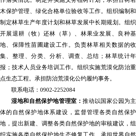
木保护管理、绿化合格单位验收等工作
。组织
编制和
制
定林草生产年度计划和林草发展中长期规划。组织
开展退耕（牧）还林（草）、林果业发展、良种基
地、保障性苗圃建设工作。
负责林草相关数据的
集、整理、分类、分析、调查、总结
；
林草统计
报
；
技术人员业务培训
工作。
组织实施荒漠化防治重
点生态工程。承担防治荒漠化公约履约事务
。
联系电话：
0902-2252084
湿地和自然保护地管理室：
推动以国家公园为
体的自然保护地体系建设，监督管理各类自然保护
地，
提出新建、调整各类自然保护地的审核建议
，
组
织实施各类自然保护地生态修复工作
。
承担世界自然