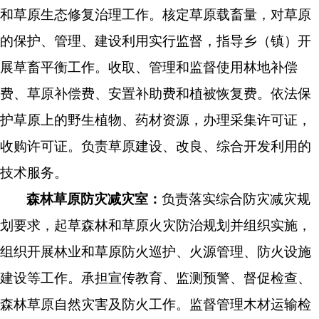
和草原生态修复治理
工作。
核定草原载畜量，对草原
的保护、管理、建设利用实行监督，
指导乡
（
镇
）
开
展草畜平衡工作
。
收取、管理和
监督使用
林地补偿
费、
草原补偿费、安置补
助费和植被恢复费
。
依法保
护草原上的野生植物、药材资源，办理采集许可证，
收购许可证
。
负责草原建设、改良、综合开发利用的
技术服务
。
森林草原防灾减灾室：
负责落实综合防灾减灾规
划要求，
起草
森林和草原火灾防治规划并
组织
实施，
组织
开展林业和草原防火巡护、火源管理、防火设施
建设等工作
。承担
宣传教育、监测预警、督促检查
、
森林草原自然灾害及
防火工作。监督管理木材运输检