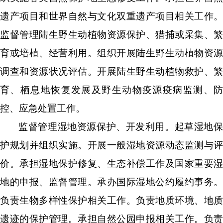
遗产项目和世界自然与文化双重遗产项目相关工作
。
监督管理
陆生野生动植物资源保护、猎捕或采集、繁
育或培植、经营利用
。
组织开展陆生野生动植物资源
调查和资源状况评估
。开展
陆生野生动植物救护、繁
育、栖息地恢复发展及野生动物疫源疫病监测、防
控、应急处置
工作
。
监督管理湿地资源保护、开发利用。起草湿地保
护规划并组织实施。
开展一般湿地资源动态监测与评
价。承担
湿地保护修复、生态补偿工作及国家重要湿
地的申报、
监督管理
。
承办国际湿地公约履约
事务
。
负责生物多样性保护相关工作
。负责
地质环境、地质
遗迹的保护管理
。
承担自然公园申报相关工作
。
负责