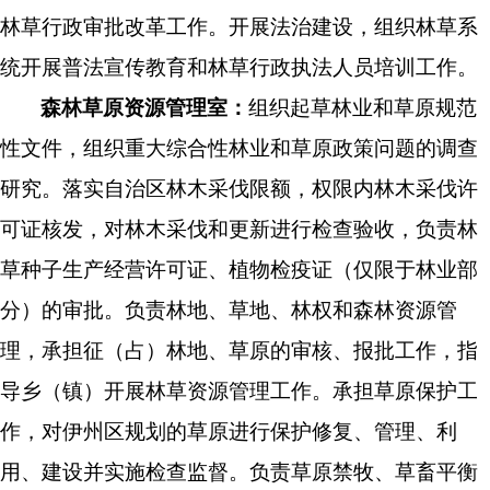
林草
行政审批改革工作
。开展法治建设，
组织林
草
系
统
开展
普法宣传教育和林
草
行政执法人员培训工作
。
森林草原资源管理室：
组织起草林业和草原规范
性文件，
组织重大综合性林业和草原政策问题的调查
研究。
落实
自治区
林木采伐
限额
，
权限内林木采伐许
可证核发
，
对林木采伐
和更新
进行检查验收
，
负责
林
草种子生产经营许可证、植物检疫证（仅限于林业部
分）
的审
批
。负责林地、草地、林权和
森林资源管
理，承担征（占）
林地
、草原
的审核
、报批
工作，
指
导
乡（镇）
开展
林草资源
管理工作
。承担
草原保护工
作
，
对
伊州区
规划的草原进行保护
修复
、管理、利
用、建设并实施检查监督
。
负责草原禁牧、草畜平衡