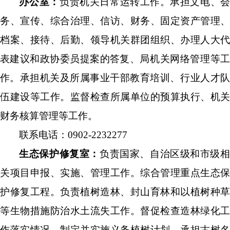
办公室
：
负责机关日常运转工作。承担文电、
务、宣传、综合治理、信访、财务、固定资产管理、
档案、接待、后勤
、
领导机关群团组织
、
办理人大
表建议和政协委员提案的答复
、
局机关网络管理
等
作
。
承担
机关及所属事业
干部
教育培训、行业人才
伍建设等工作。
监督检查所属单位的预算执行、机关
财务核算管理等工作
。
联系电话：
0902-2232277
生态保护修复室
：
负责
国
家、自治区级和市级
关项目
申报、
实施
、管理
工作
。综合管理重点生态保
护修复工程。
负责植树造林、封山育林和以植树种草
等生物措施防治水土流失工作。
督促检查造林绿化工
作落实情况
。
制定并实施
义务植树计划
，
承担古树名