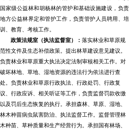
国家级公益林
和胡杨林
的
管护和基础设施建设，
负责
地方公益林
界定和
管护工作，
负责
管护人员聘用、培
训、教育、考核工作
。
政策法规室（执法监督室）：
落实林业和草原规
范性文件及
生态补偿
政策。
提
出林
草建设
意见建
议。
负责林业和草原重大执法决定法制审核相关工作。
对
破坏林地、草地、湿地资源的违法行为依法进行查
处。负责
林业
和草原行政执法、行政处罚、行政复
议、行政应诉、相关听证等工作，负责监督罚款收缴
以及罚后生态恢复的执行。承担森林、草原、湿地、
林木种苗病虫
鼠害防治、执法监督工作。
监督管理林
木种苗、草种质量和生产经营行为。
承担
国有林场、