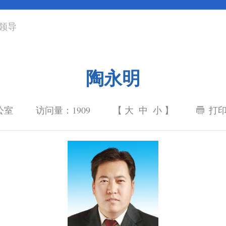
领导
陶永明
公室
访问量：
1909
【
大
中
小
】
打