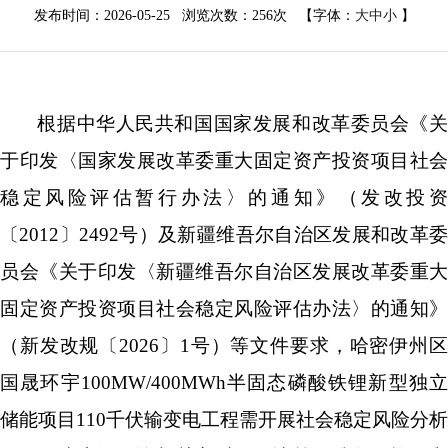
发布时间：2026-05-25 浏览次数：
256次
【字体：
大
中
小
】
根据
中华人民共和国
国家发展
和
改革
委员会
《
于印发〈国家发展改革委重大固定资产投资项目社会
稳定风险评估暂行办法〉的通知》（发改投资
〔
2012
〕
2492
号）
及新疆维吾尔自治区发展和改革
员会《关于印发〈新疆维吾尔自治区
发展改革委重大
固定资产投资项目社会稳定风险评估办法〉的通知》
（
新
发改
规
〔
20
26
〕
1
号）等文件要求，
哈密伊州
国晟环宇
100MW/400MWh
半固态磷酸铁锂新型独
储能项目
110
千伏输变电工程
需开展社会稳定风险分析