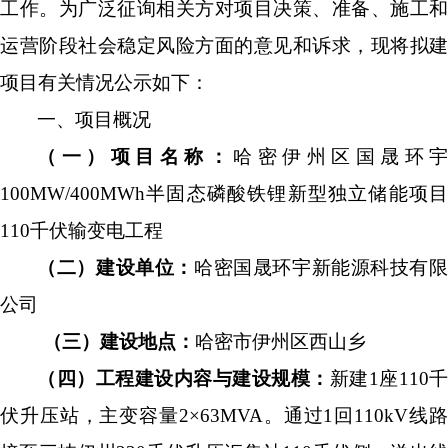
工作。为广泛征询相关
方
对项目决策、准备、施工和
运营阶段社会稳定风险方面的意见和诉求，现将拟建
项目有关情况公示如下：
一、
项目概况
（一）项目名称：
哈密伊州区国晟环
100MW/400MWh
半固态磷酸铁锂新型独立储能项目
110
千伏输变电工程
（二）建设单位：
哈密国晟环宇新能源科技有
公司
（三）建设地点：
哈密市伊州区西山乡
（四）工程建设内容与建设规模：
新建
1
座
110
伏升压站，
主变容量
2
×
63
MVA
。通过
1
回
110kV
线