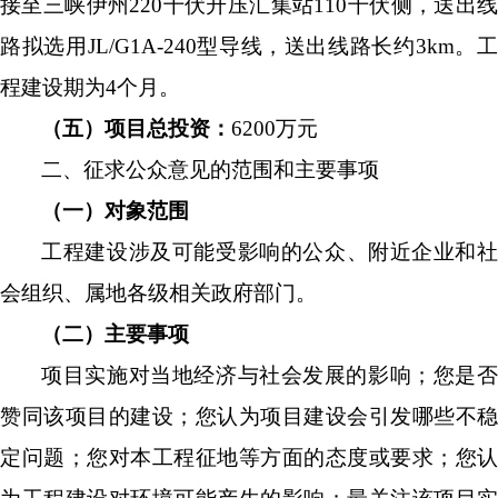
接至三峡伊州
220
千伏
升压汇集站
110
千伏
侧，送出
路拟选用
JL/G1A-24
0
型导线，送出线路长约
3km
。
程建设期为
4
个月。
（五）项目总投资：
6200
万元
二、征求公众意见的范围和主要事项
（一）对象范围
工程建设涉及可能受影响的公众
、
附近
企业
和
会
组织、属地各级相关政府部门。
（二）主要事项
项目实施对当地经济与社会发展的影响；您是否
赞同该项目的建设；您认为项目建设会引发哪些不稳
定问题；您对本工程征地等方面的态度或要求；您认