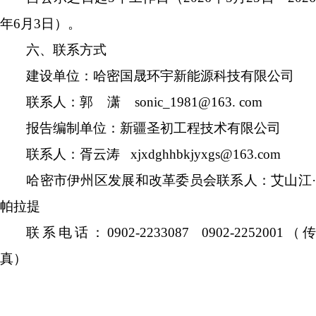
年
6
月
3
日）。
六、联系方式
建设单位：
哈密国晟环宇新能源科技有限公司
联系人：郭
潇
sonic_1981@163.
c
om
报告编制单位：新疆圣初工程技术有限公司
联系人
：胥云涛
xjxdghhbkjyxgs@163.com
哈密市伊州区发展
和
改革委
员会
联系人：艾山江
帕拉提
联系电话：
0902-
2233087
0902-2252001
（
真）