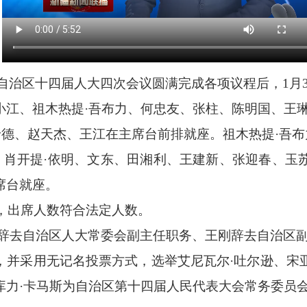
自治区十四届人大四次会议圆满完成各项议程后，1月
小江、祖木热提
·吾布力、何忠友、张柱、陈明国、王
卡德、赵天杰、王江在主席台前排就座。祖木热提·吾
、肖开提·依明、文东、田湘利、王建新、张迎春、玉苏
席台就座。
2名，出席人数符合法定人数。
夫辞去自治区人大常委会副主任职务、王刚辞去自治区
，并采用无记名投票方式，选举艾尼瓦尔
·吐尔逊、宋
库力·卡马斯为自治区第十四届人民代表大会常务委员