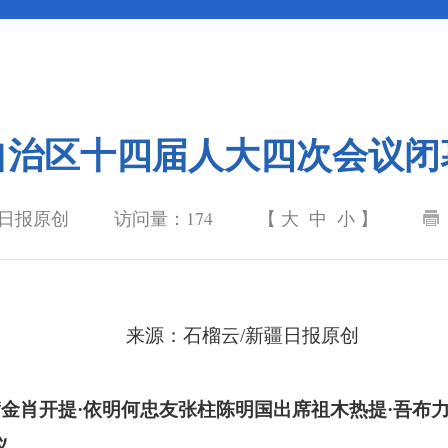
自治区十四届人大四次会议闭
疆日报原创
访问量：
174
【
大
中
小
】
来源：石榴云
/新疆日报原创
满金肖开提·依明何忠友张柱陈明国出席祖木热提·吾布
议